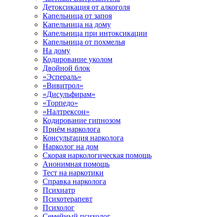
Детоксикация от алкоголя
Капельница от запоя
Капельница на дому
Капельница при интоксикации
Капельница от похмелья
На дому
Кодирование уколом
Двойной блок
«Эспераль»
«Вивитрол»
«Дисульфирам»
«Торпедо»
«Налтрексон»
Кодирование гипнозом
Приём нарколога
Консультация нарколога
Нарколог на дом
Скорая наркологическая помощь
Анонимная помощь
Тест на наркотики
Справка нарколога
Психиатр
Психотерапевт
Психолог
Семейный психолог