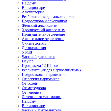
На дому
В стационаре
Амбулаторно
Реабилитация для алкоголиков
Подростковый алкоголизм
Женский алкоголизм
Хронический алкоголизм
Принудительное лечение
Алкогольное отравление
Снятие ломки
Детоксикация
УБОД
Частный диспансер
Daytop
Программа 12 Шагов
Реабилитация для наркозависимых
Подростковая наркомания
От лёгких наркотиков
От солей
От мефедрона
От героина
Лечение токсикомании
На дому
В стационаре
Частный Вытрезвитель