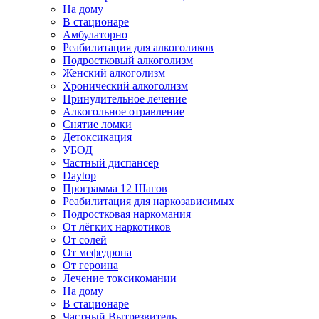
На дому
В стационаре
Амбулаторно
Реабилитация для алкоголиков
Подростковый алкоголизм
Женский алкоголизм
Хронический алкоголизм
Принудительное лечение
Алкогольное отравление
Снятие ломки
Детоксикация
УБОД
Частный диспансер
Daytop
Программа 12 Шагов
Реабилитация для наркозависимых
Подростковая наркомания
От лёгких наркотиков
От солей
От мефедрона
От героина
Лечение токсикомании
На дому
В стационаре
Частный Вытрезвитель