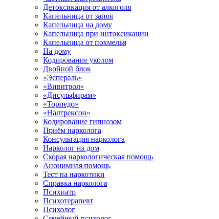
Детоксикация от алкоголя
Капельница от запоя
Капельница на дому
Капельница при интоксикации
Капельница от похмелья
На дому
Кодирование уколом
Двойной блок
«Эспераль»
«Вивитрол»
«Дисульфирам»
«Торпедо»
«Налтрексон»
Кодирование гипнозом
Приём нарколога
Консультация нарколога
Нарколог на дом
Скорая наркологическая помощь
Анонимная помощь
Тест на наркотики
Справка нарколога
Психиатр
Психотерапевт
Психолог
Семейный психолог